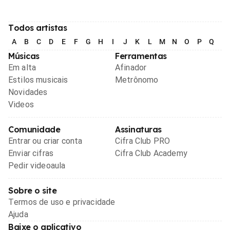
Todos artistas
A
B
C
D
E
F
G
H
I
J
K
L
M
N
O
P
Q
R
Músicas
Ferramentas
Em alta
Afinador
Estilos musicais
Metrônomo
Novidades
Videos
Comunidade
Assinaturas
Entrar ou criar conta
Cifra Club PRO
Enviar cifras
Cifra Club Academy
Pedir videoaula
Sobre o site
Termos de uso e privacidade
Ajuda
Baixe o aplicativo