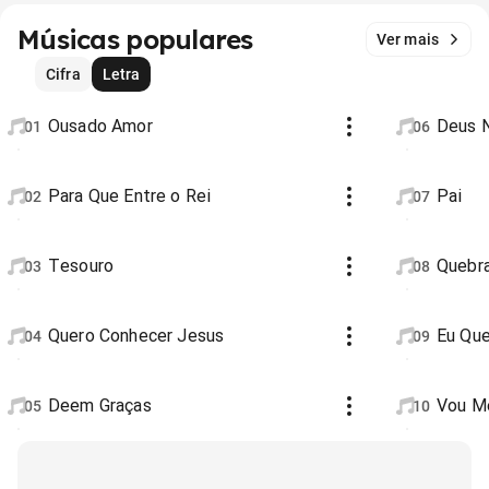
Músicas populares
Ver mais
Cifra
Letra
Ousado Amor
Deus N
01
06
Para Que Entre o Rei
Pai
02
07
Tesouro
Quebr
03
08
Quero Conhecer Jesus
Eu Qu
04
09
Deem Graças
Vou Me
05
10