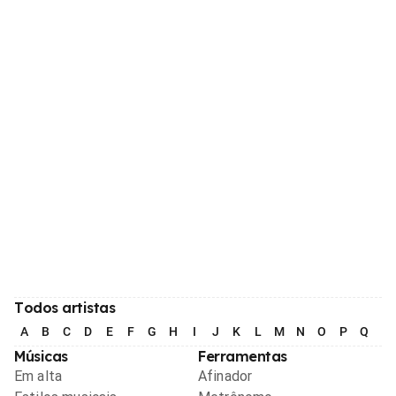
Todos artistas
A
B
C
D
E
F
G
H
I
J
K
L
M
N
O
P
Q
R
Músicas
Ferramentas
Em alta
Afinador