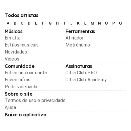
Todos artistas
A
B
C
D
E
F
G
H
I
J
K
L
M
N
O
P
Q
R
Músicas
Ferramentas
Em alta
Afinador
Estilos musicais
Metrônomo
Novidades
Videos
Comunidade
Assinaturas
Entrar ou criar conta
Cifra Club PRO
Enviar cifras
Cifra Club Academy
Pedir videoaula
Sobre o site
Termos de uso e privacidade
Ajuda
Baixe o aplicativo