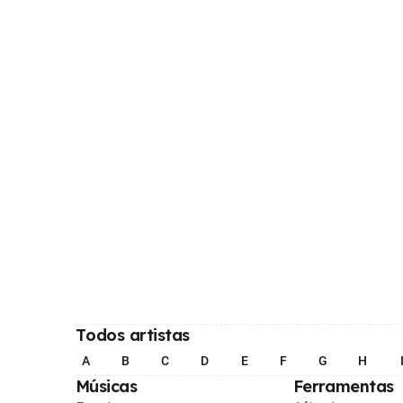
Todos artistas
A
B
C
D
E
F
G
H
Músicas
Ferramentas