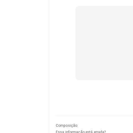
Composição
:
Essa informação está errada?