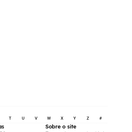
T
U
V
W
X
Y
Z
#
as
Sobre o site