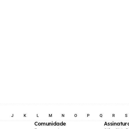
I
J
K
L
M
N
O
P
Q
R
S
Comunidade
Assinatur