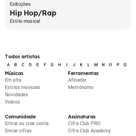
Exibições
Hip Hop/Rap
Estilo musical
Todos artistas
A
B
C
D
E
F
G
H
I
J
K
L
M
N
O
P
Q
R
Músicas
Ferramentas
Em alta
Afinador
Estilos musicais
Metrônomo
Novidades
Videos
Comunidade
Assinaturas
Entrar ou criar conta
Cifra Club PRO
Enviar cifras
Cifra Club Academy