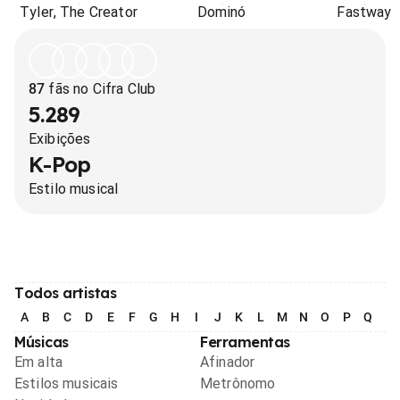
Tyler, The Creator
Dominó
Fastway
87
fãs no Cifra Club
5.289
Exibições
K-Pop
Estilo musical
Todos artistas
A
B
C
D
E
F
G
H
I
J
K
L
M
N
O
P
Q
R
Músicas
Ferramentas
Em alta
Afinador
Estilos musicais
Metrônomo