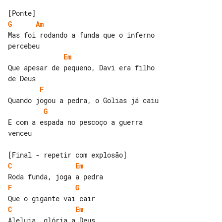
G
Am
Mas foi rodando a funda que o inferno 

Em
Que apesar de pequeno, Davi era filho 

F
G
E com a espada no pescoço a guerra 

venceu

C
Em
F
G
C
Em