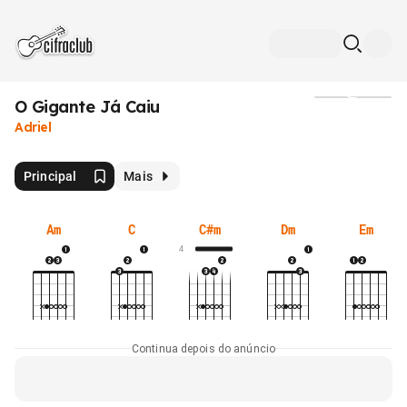
O Gigante Já Caiu
Mídia
Adriel
Principal
Mais
Am
C
C#m
Dm
Em
4
Continua depois do anúncio