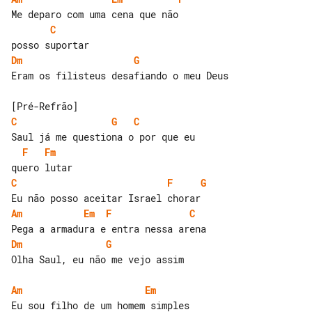
C
Dm
G
Eram os filisteus desafiando o meu Deus

C
G
C
F
Fm
C
F
G
Am
Em
F
C
Dm
G
Olha Saul, eu não me vejo assim

Am
Em