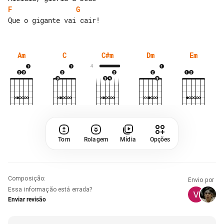
F
G
Am
C
C#m
Dm
Em
4
Tom
Rolagem
Mídia
Opções
Composição
:
Envio por
Essa informação está errada?
Enviar revisão