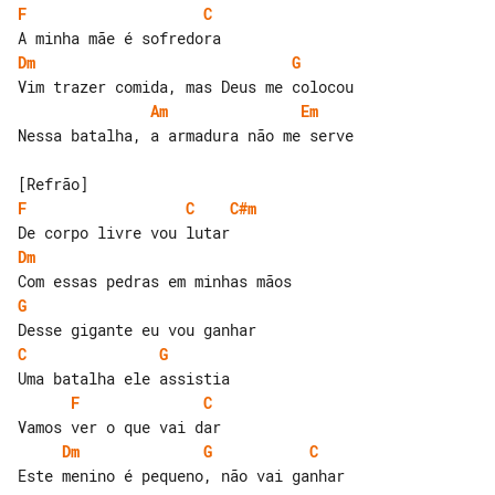
F
C
Dm
G
Am
Em
Nessa batalha, a armadura não me serve

F
C
C#m
Dm
G
C
G
F
C
Dm
G
C
Este menino é pequeno, não vai ganhar
