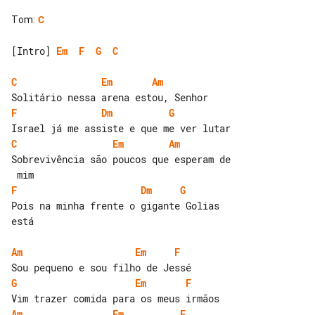
Tom
:
C
[Intro] 
Em
F
G
C
C
Em
Am
F
Dm
G
C
Em
Am
Sobrevivência são poucos que esperam de

F
Dm
G
Pois na minha frente o gigante Golias 

está

Am
Em
F
G
Em
F
Am
Em
F