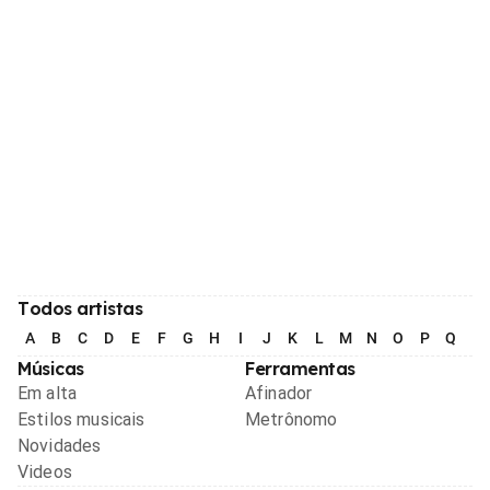
Todos artistas
A
B
C
D
E
F
G
H
I
J
K
L
M
N
O
P
Q
R
Músicas
Ferramentas
Em alta
Afinador
Estilos musicais
Metrônomo
Novidades
Videos