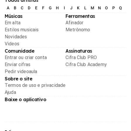
A
B
C
D
E
F
G
H
I
J
K
L
M
N
O
P
Q
R
Músicas
Ferramentas
Em alta
Afinador
Estilos musicais
Metrônomo
Novidades
Videos
Comunidade
Assinaturas
Entrar ou criar conta
Cifra Club PRO
Enviar cifras
Cifra Club Academy
Pedir videoaula
Sobre o site
Termos de uso e privacidade
Ajuda
Baixe o aplicativo