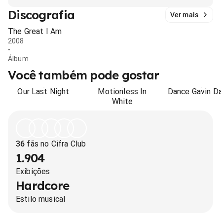
Discografia
Ver mais
The Great I Am
2008
•
Álbum
Você também pode gostar
Our Last Night
Motionless In
Dance Gavin D
White
36
fãs no Cifra Club
1.904
Exibições
Hardcore
Estilo musical