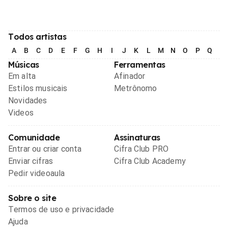
Todos artistas
A
B
C
D
E
F
G
H
I
J
K
L
M
N
O
P
Q
R
Músicas
Ferramentas
Em alta
Afinador
Estilos musicais
Metrônomo
Novidades
Videos
Comunidade
Assinaturas
Entrar ou criar conta
Cifra Club PRO
Enviar cifras
Cifra Club Academy
Pedir videoaula
Sobre o site
Termos de uso e privacidade
Ajuda