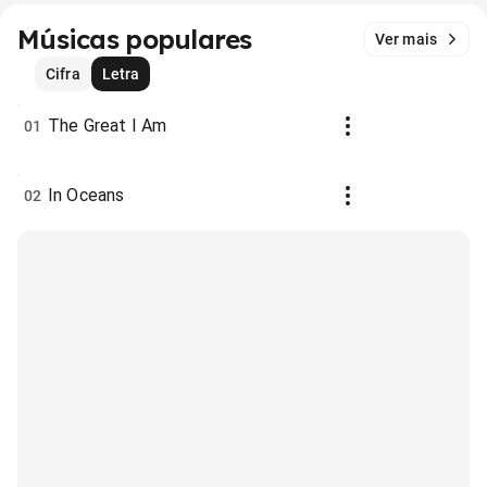
Músicas populares
Ver mais
Cifra
Letra
The Great I Am
01
In Oceans
02