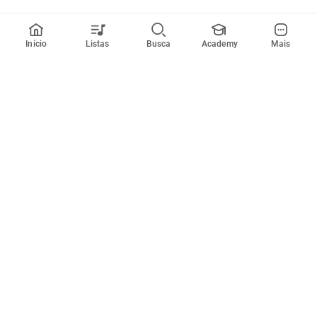
Início
Listas
Busca
Academy
Mais
Todos artistas
A
B
C
D
E
F
G
H
I
J
K
L
M
N
O
P
Q
R
Músicas
Ferramentas
Em alta
Afinador
Estilos musicais
Metrônomo
Novidades
Videos
Comunidade
Assinaturas
Entrar ou criar conta
Cifra Club PRO
Enviar cifras
Cifra Club Academy
Pedir videoaula