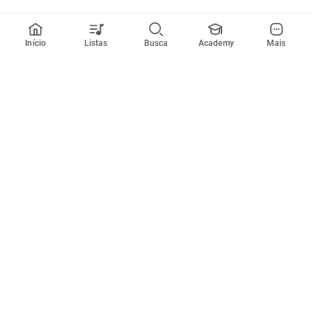
Início
Listas
Busca
Academy
Mais
Todos artistas
A
B
C
D
E
F
G
H
I
J
K
L
M
N
O
P
Q
R
Músicas
Ferramentas
Em alta
Afinador
Estilos musicais
Metrônomo
Novidades
Videos
Comunidade
Assinaturas
Entrar ou criar conta
Cifra Club PRO
Enviar cifras
Cifra Club Academy
Pedir videoaula