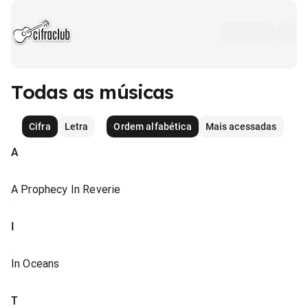
Todas as músicas
Cifra
Letra
Ordem alfabética
Mais acessadas
A
A Prophecy In Reverie
I
In Oceans
T