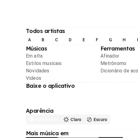
Todos artistas
A
B
C
D
E
F
G
H
Músicas
Ferramentas
Em alta
Afinador
Estilos musicais
Metrônomo
Novidades
Dicionário de ac
Videos
Baixe o aplicativo
Aparência
Automático
Claro
Escuro
Mais música em