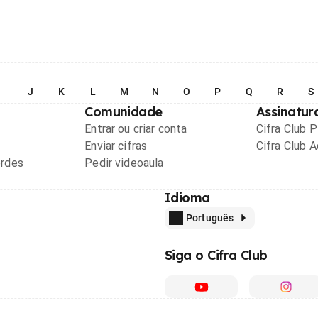
I
J
K
L
M
N
O
P
Q
R
S
Comunidade
Assinatur
Entrar ou criar conta
Cifra Club 
Enviar cifras
Cifra Club 
ordes
Pedir videoaula
Idioma
Português
Siga o Cifra Club