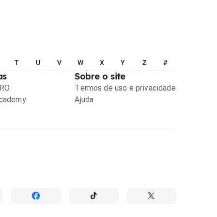
T
U
V
W
X
Y
Z
#
as
Sobre o site
PRO
Termos de uso e privacidade
Academy
Ajuda