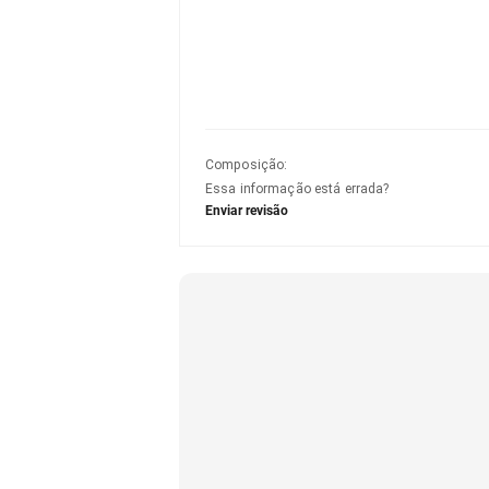
Composição
:
Essa informação está errada?
Enviar revisão