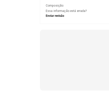
Composição
:
Essa informação está errada?
Enviar revisão