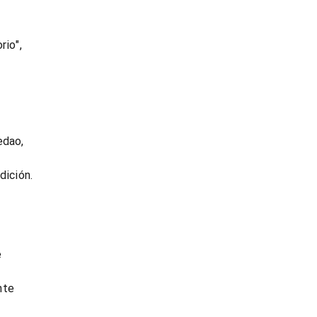
rio",
edao,
dición.
e
nte