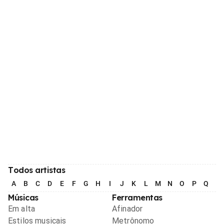
Todos artistas
A
B
C
D
E
F
G
H
I
J
K
L
M
N
O
P
Q
R
Músicas
Ferramentas
Em alta
Afinador
Estilos musicais
Metrônomo