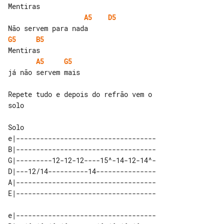
A5
D5
G5
B5
A5
G5
já não servem mais

Repete tudo e depois do refrão vem o 

solo

e|-----------------------------------

B|-----------------------------------

G|---------12-12-12----15^-14-12-14^-

D|---12/14----------14---------------

A|-----------------------------------

e|-----------------------------------
