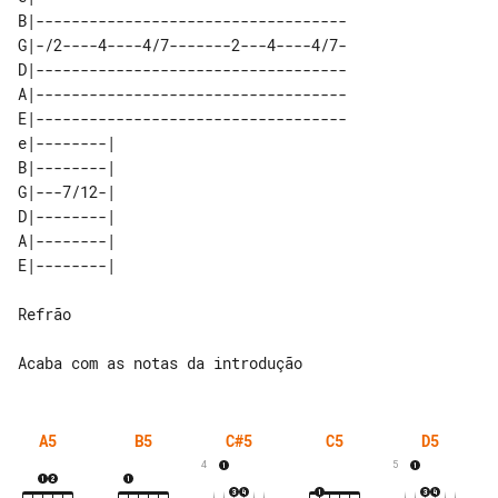
B|-----------------------------------

G|-/2----4----4/7-------2---4----4/7-

D|-----------------------------------

A|-----------------------------------

E|-----------------------------------

e|--------| 

B|--------| 

G|---7/12-| 

D|--------| 

A|--------| 

Refrão

A5
B5
C#5
C5
D5
4
5