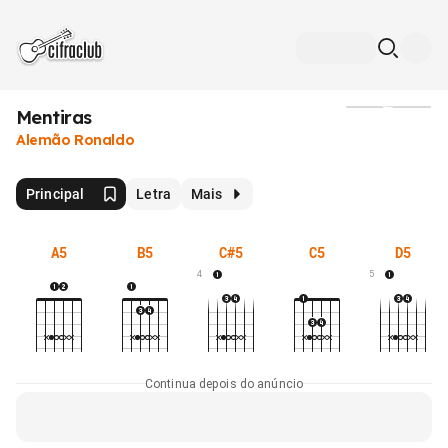
Mentiras
Mídia
Alemão Ronaldo
Principal
Letra
Mais
A5
B5
C#5
C5
D5
4
5
Continua depois do anúncio