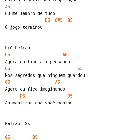
A5
D5
C#5
B5
O jogo terminou

C5
A5
C5
E5
C5
A5
F5
D5
As mentiras que você contou

Refrão  2x

G5
B5