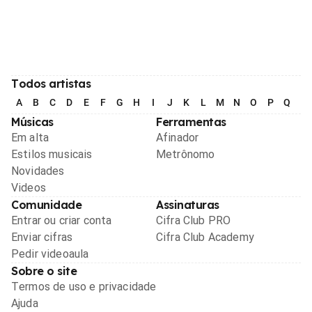
Todos artistas
A
B
C
D
E
F
G
H
I
J
K
L
M
N
O
P
Q
R
Músicas
Ferramentas
Em alta
Afinador
Estilos musicais
Metrônomo
Novidades
Videos
Comunidade
Assinaturas
Entrar ou criar conta
Cifra Club PRO
Enviar cifras
Cifra Club Academy
Pedir videoaula
Sobre o site
Termos de uso e privacidade
Ajuda