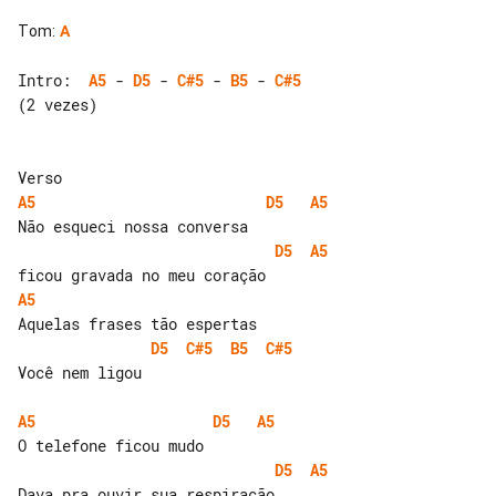
Tom
:
A
Intro:  
A5
 - 
D5
 - 
C#5
 - 
B5
 - 
C#5
(2 vezes)

A5
D5
A5
D5
A5
A5
D5
C#5
B5
C#5
Você nem ligou

A5
D5
A5
D5
A5