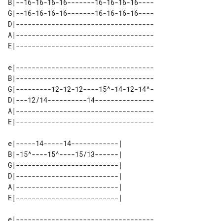
B|--16-16-16-16-------16-16-16-16----

G|--16-16-16-16-------16-16-16-16----

D|-----------------------------------

A|-----------------------------------

e|-----------------------------------

B|-----------------------------------

G|---------12-12-12----15^-14-12-14^-

D|---12/14----------14---------------

A|-----------------------------------

e|-----14-----14------------| 

B|-15^----15^----15/13------| 

G|--------------------------| 

D|--------------------------| 

A|--------------------------| 

e|-----------------------------------
