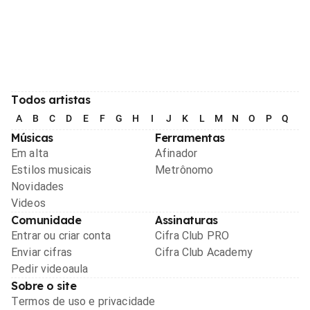
Todos artistas
A
B
C
D
E
F
G
H
I
J
K
L
M
N
O
P
Q
R
Músicas
Ferramentas
Em alta
Afinador
Estilos musicais
Metrônomo
Novidades
Videos
Comunidade
Assinaturas
Entrar ou criar conta
Cifra Club PRO
Enviar cifras
Cifra Club Academy
Pedir videoaula
Sobre o site
Termos de uso e privacidade