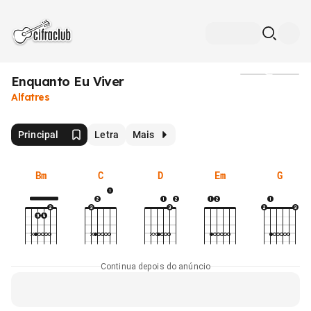
Enquanto Eu Viver
Mídia
Alfatres
Principal
Letra
Mais
Bm
C
D
Em
G
Continua depois do anúncio