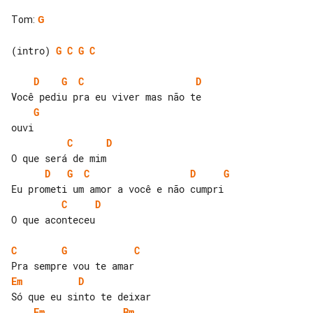
Tom
:
G
(intro) 
G
C
G
C
D
G
C
D
G
C
D
D
G
C
D
G
C
D
O que aconteceu

C
G
C
Em
D
Em
Bm