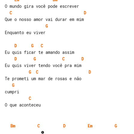
C
D
G
Enquanto eu viver

D
G
C
D
G
C
D
G
C
D
G
C
Bm
C
D
Em
G