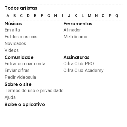
Todos artistas
A
B
C
D
E
F
G
H
I
J
K
L
M
N
O
P
Q
R
Músicas
Ferramentas
Em alta
Afinador
Estilos musicais
Metrônomo
Novidades
Videos
Comunidade
Assinaturas
Entrar ou criar conta
Cifra Club PRO
Enviar cifras
Cifra Club Academy
Pedir videoaula
Sobre o site
Termos de uso e privacidade
Ajuda
Baixe o aplicativo