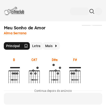
Meu Sonho de Amor
Mídia
Alma Serrana
Principal
Letra
Mais
B
C#7
D#m
F#
Continua depois do anúncio