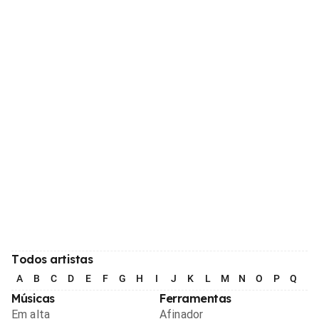
Todos artistas
A
B
C
D
E
F
G
H
I
J
K
L
M
N
O
P
Q
R
Músicas
Ferramentas
Em alta
Afinador