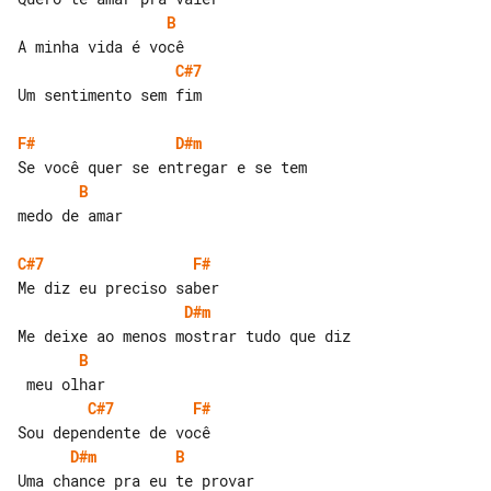
B
C#7
Um sentimento sem fim

F#
D#m
B
medo de amar

C#7
F#
D#m
B
C#7
F#
D#m
B