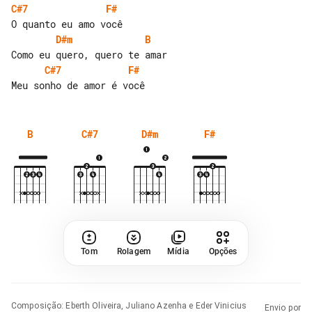
C#7
F#
D#m
B
C#7
F#
B
C#7
D#m
F#
Tom
Rolagem
Mídia
Opções
Composição
:
Eberth Oliveira, Juliano Azenha e Eder Vinicius
Envio por