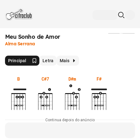
Meu Sonho de Amor
Mídia
Alma Serrana
Principal
Letra
Mais
B
C#7
D#m
F#
Continua depois do anúncio