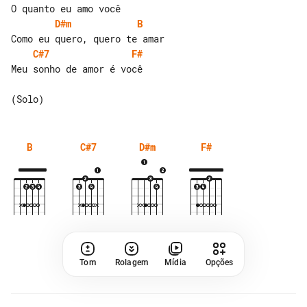
D#m
B
C#7
F#
Meu sonho de amor é você

B
C#7
D#m
F#
Tom
Rolagem
Mídia
Opções