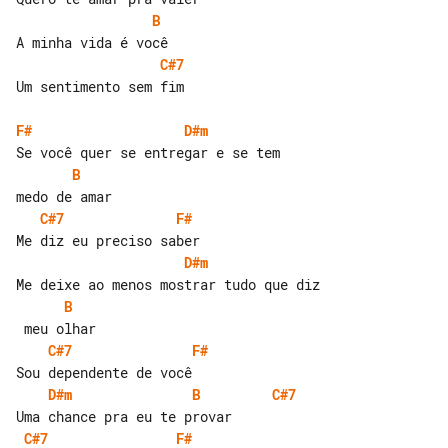
B
C#7
Um sentimento sem fim

F#
D#m
B
C#7
F#
D#m
B
C#7
F#
D#m
B
C#7
C#7
F#