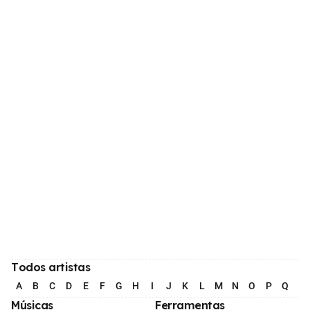
Todos artistas
A
B
C
D
E
F
G
H
I
J
K
L
M
N
O
P
Q
R
Músicas
Ferramentas