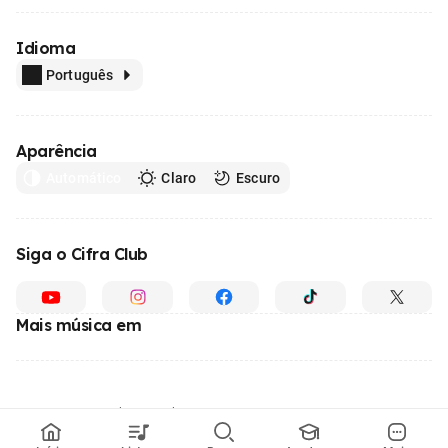
Idioma
Português
Aparência
Automático
Claro
Escuro
Siga o Cifra Club
Mais música em
Feito com
em todo o Brasil
© 1996 - 2026, o maior site de ensino de música do Brasil