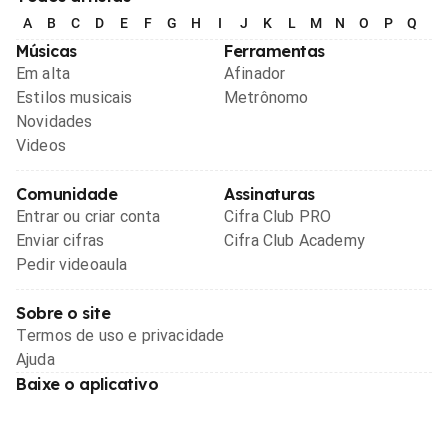
A
B
C
D
E
F
G
H
I
J
K
L
M
N
O
P
Q
R
Músicas
Ferramentas
Em alta
Afinador
Estilos musicais
Metrônomo
Novidades
Videos
Comunidade
Assinaturas
Entrar ou criar conta
Cifra Club PRO
Enviar cifras
Cifra Club Academy
Pedir videoaula
Sobre o site
Termos de uso e privacidade
Ajuda
Baixe o aplicativo