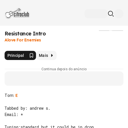
Resistance Intro
Mídia
Alove For Enemies
Principal
Mais
Continua depois do anúncio
Tom
:
E
Tabbed by: andrew s.

Email: *

Tuning:standard but it could be in drop
