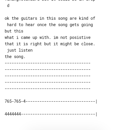
 d

ok the guitars in this song are kind of

 hard to hear once the song gets going 

but this

what i came up with. im not posistive 

that it is right but it might be close.

 just listen

-------------------------------------

-------------------------------------

-------------------------------------

-------------------------------------
