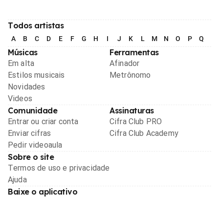
Todos artistas
A
B
C
D
E
F
G
H
I
J
K
L
M
N
O
P
Q
R
Músicas
Ferramentas
Em alta
Afinador
Estilos musicais
Metrônomo
Novidades
Videos
Comunidade
Assinaturas
Entrar ou criar conta
Cifra Club PRO
Enviar cifras
Cifra Club Academy
Pedir videoaula
Sobre o site
Termos de uso e privacidade
Ajuda
Baixe o aplicativo