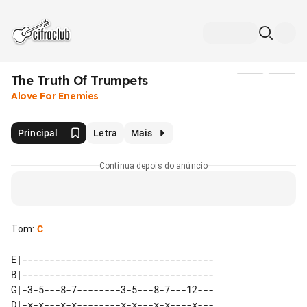
The Truth Of Trumpets
Mídia
Alove For Enemies
Principal
Letra
Mais
Continua depois do anúncio
Tom
:
C
E|-----------------------------------

B|-----------------------------------

G|-3-5---8-7--------3-5---8-7---12---

D|-x-x---x-x--------x-x---x-x----x---
