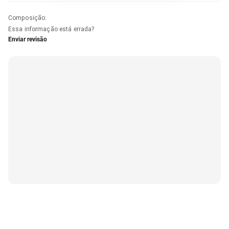
Composição
:
Essa informação está errada?
Enviar revisão