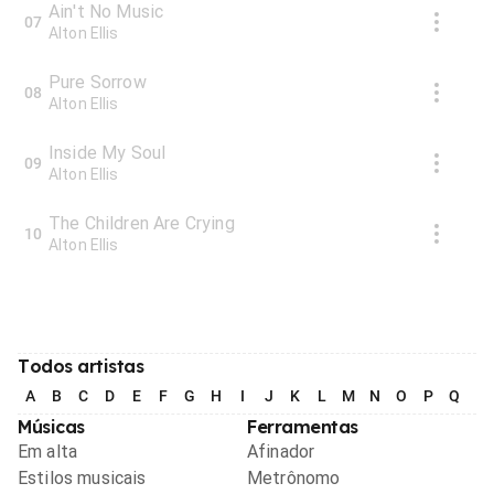
Ain't No Music
07
Alton Ellis
Pure Sorrow
08
Alton Ellis
Inside My Soul
09
Alton Ellis
The Children Are Crying
10
Alton Ellis
Todos artistas
A
B
C
D
E
F
G
H
I
J
K
L
M
N
O
P
Q
R
Músicas
Ferramentas
Em alta
Afinador
Estilos musicais
Metrônomo