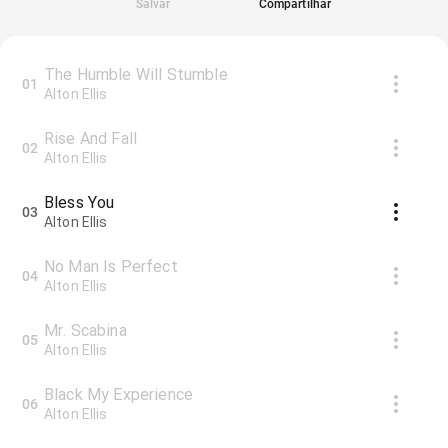
Salvar
Compartilhar
The Humble Will Stumble
01
Alton Ellis
Rise And Fall
02
Alton Ellis
Bless You
03
Alton Ellis
No Man Is Perfect
04
Alton Ellis
Mr. Scabina
05
Alton Ellis
Black My Experience
06
Alton Ellis