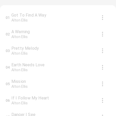
Got To Find A Way
01
Alton Ellis
A Warning
02
Alton Ellis
Pretty Melody
03
Alton Ellis
Earth Needs Love
04
Alton Ellis
Mission
05
Alton Ellis
If I Follow My Heart
06
Alton Ellis
Danger I See