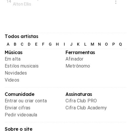
14
Alton Ellis
Todos artistas
A
B
C
D
E
F
G
H
I
J
K
L
M
N
O
P
Q
R
Músicas
Ferramentas
Em alta
Afinador
Estilos musicais
Metrônomo
Novidades
Videos
Comunidade
Assinaturas
Entrar ou criar conta
Cifra Club PRO
Enviar cifras
Cifra Club Academy
Pedir videoaula
Sobre o site