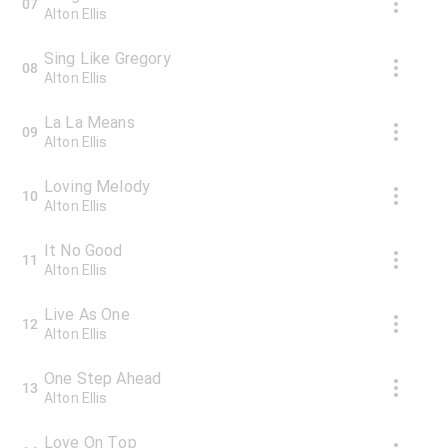
07
Alton Ellis
Sing Like Gregory
08
Alton Ellis
La La Means
09
Alton Ellis
Loving Melody
10
Alton Ellis
It No Good
11
Alton Ellis
Live As One
12
Alton Ellis
One Step Ahead
13
Alton Ellis
Love On Top