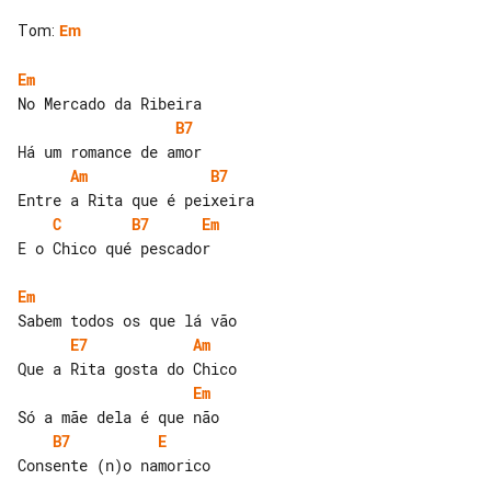
Tom
:
Em
Em
B7
Am
B7
C
B7
Em
E o Chico qué pescador

Em
E7
Am
Em
B7
E
Consente (n)o namorico
