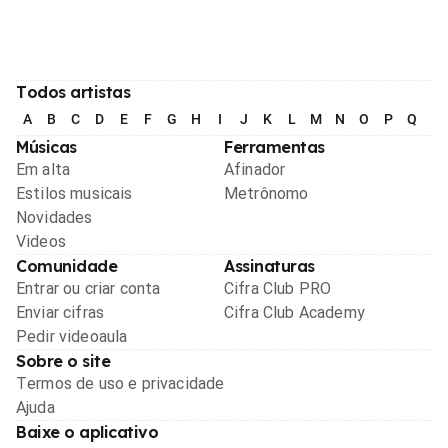
Todos artistas
A
B
C
D
E
F
G
H
I
J
K
L
M
N
O
P
Q
R
Músicas
Ferramentas
Em alta
Afinador
Estilos musicais
Metrônomo
Novidades
Videos
Comunidade
Assinaturas
Entrar ou criar conta
Cifra Club PRO
Enviar cifras
Cifra Club Academy
Pedir videoaula
Sobre o site
Termos de uso e privacidade
Ajuda
Baixe o aplicativo