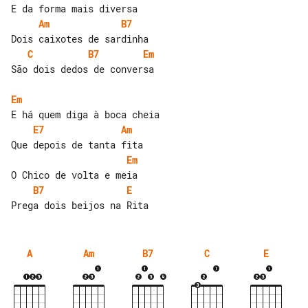
Am
B7
C
B7
Em
São dois dedos de conversa

Em
E7
Am
Em
B7
E
A
Am
B7
C
E