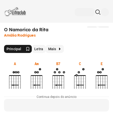
O Namorico da Rita
Mídia
Amália Rodrigues
Principal
Letra
Mais
A
Am
B7
C
E
Continua depois do anúncio