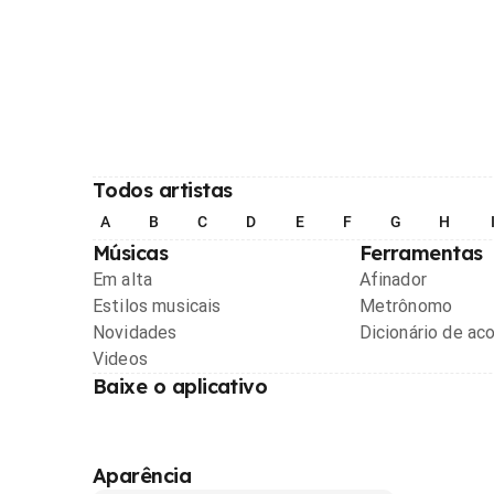
Todos artistas
A
B
C
D
E
F
G
H
Músicas
Ferramentas
Em alta
Afinador
Estilos musicais
Metrônomo
Novidades
Dicionário de ac
Videos
Baixe o aplicativo
Aparência