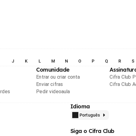
I
J
K
L
M
N
O
P
Q
R
S
Comunidade
Assinatur
Entrar ou criar conta
Cifra Club 
Enviar cifras
Cifra Club 
ordes
Pedir videoaula
Idioma
Português
Siga o Cifra Club