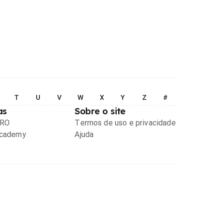
T
U
V
W
X
Y
Z
#
as
Sobre o site
PRO
Termos de uso e privacidade
Academy
Ajuda