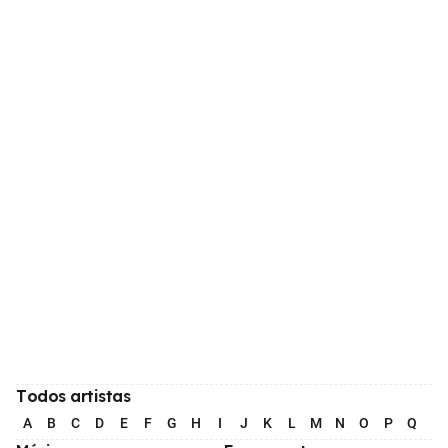
Todos artistas
A
B
C
D
E
F
G
H
I
J
K
L
M
N
O
P
Q
R