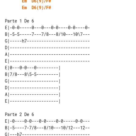
Em
D6(9)/F#
Em
D6(9)/F#
E|-0-0-----0---0---0-0----0-0----0-

B|-5-5-----7---7/8---8/10---10\7---

G|-----h7--------------------------

D|---------------------------------

A|---------------------------------

E|---------------------------------

E|0---0-0---0---------| 

B|7/8---8\5-5---------| 

G|--------------------| 

D|--------------------| 

A|--------------------| 

E|-0----0-0---0-0----0-0-----0-0---

B|-5----7-7/8---8/10---10/12---12--

G|---h7----------------------------
