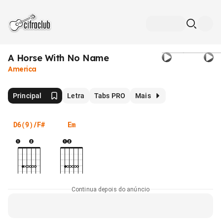
A Horse With No Name
America
Principal
Letra
Tabs PRO
Mais
D6(9)/F#
Em
Continua depois do anúncio