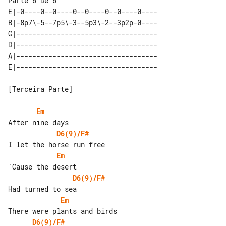
E|-0----0--0----0--0----0--0----0----

B|-8p7\-5--7p5\-3--5p3\-2--3p2p-0----

G|-----------------------------------

D|-----------------------------------

A|-----------------------------------

[Terceira Parte]

Em
D6(9)/F#
Em
D6(9)/F#
Em
D6(9)/F#