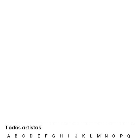
Todos artistas
A
B
C
D
E
F
G
H
I
J
K
L
M
N
O
P
Q
R