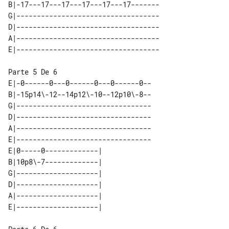
B|-17---17---17---17---17---17-------

G|-----------------------------------

D|-----------------------------------

A|-----------------------------------

E|-0------0---0------0---0------0--

B|-15p14\-12--14p12\-10--12p10\-8--

G|---------------------------------

D|---------------------------------

A|---------------------------------

E|---------------------------------

E|0-----0-------------| 

B|10p8\-7-------------| 

G|--------------------| 

D|--------------------| 

A|--------------------| 
