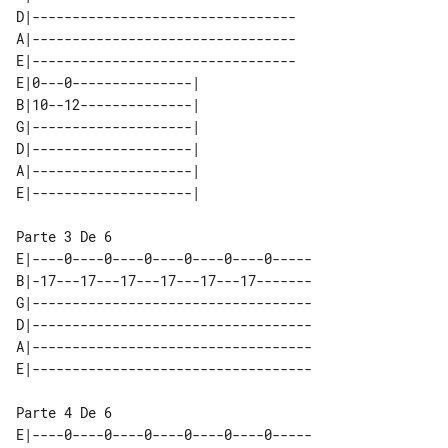
D|---------------------------------

A|---------------------------------

E|---------------------------------

E|0---0---------------| 

B|10--12--------------| 

G|--------------------| 

D|--------------------| 

A|--------------------| 

E|----0----0----0----0----0----0-----

B|-17---17---17---17---17---17-------

G|-----------------------------------

D|-----------------------------------

A|-----------------------------------

E|----0----0----0----0----0----0-----
