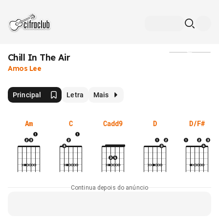
Chill In The Air
Mídia
Amos Lee
Principal
Letra
Mais
Am
C
Cadd9
D
D/F#
Continua depois do anúncio