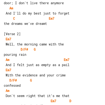
Am
C
Em7
the dreams we've dreamt

Em7
D/F#
G
Am
Em7
Em7
D/F#
G
Am
Em7
D