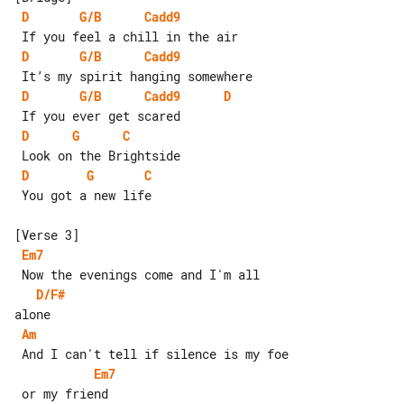
D
G/B
Cadd9
D
G/B
Cadd9
D
G/B
Cadd9
D
D
G
C
D
G
C
 You got a new life

Em7
D/F#
Am
Em7