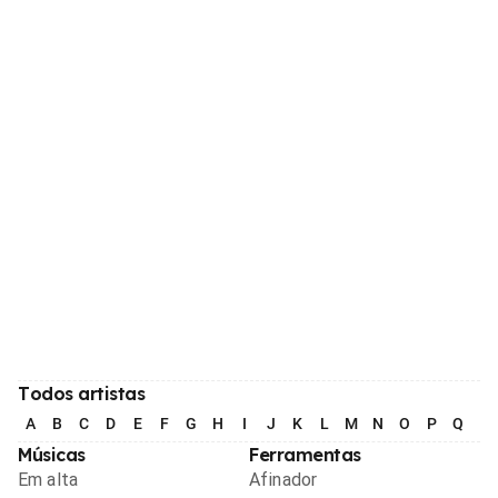
Todos artistas
A
B
C
D
E
F
G
H
I
J
K
L
M
N
O
P
Q
R
Músicas
Ferramentas
Em alta
Afinador