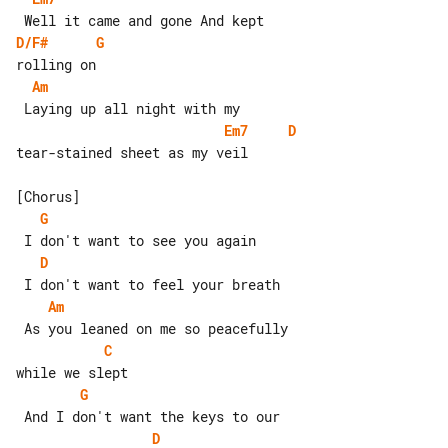
D/F#
G
Am
Em7
D
tear-stained sheet as my veil

G
D
Am
C
G
D