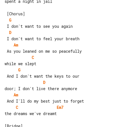
spent a night in jail

G
D
Am
C
G
D
Am
C
Em7
the dreams we've dreamt
