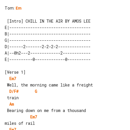
Tom
:
Em
 [Intro] CHILL IN THE AIR BY AMOS LEE

E|-----------------------------------

B|-----------------------------------

G|-----------------------------------

D|------2-------2-2-2-2--------------

A|--0h2---2-------------2------------

Em7
D/F#
G
Am
Em7
Em7