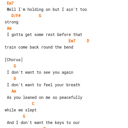
Em7
D/F#
G
Am
Em7
D
train come back round the bend

G
D
Am
C
G