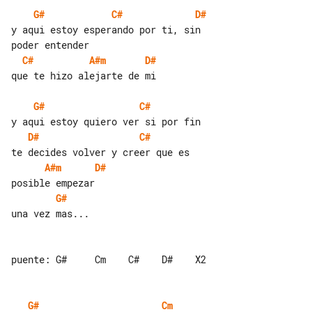
G#
C#
D#
y aqui estoy esperando por ti, sin 

C#
A#m
D#
que te hizo alejarte de mi

G#
C#
D#
C#
A#m
D#
G#
una vez mas...

puente: G#     Cm    C#    D#    X2

G#
Cm