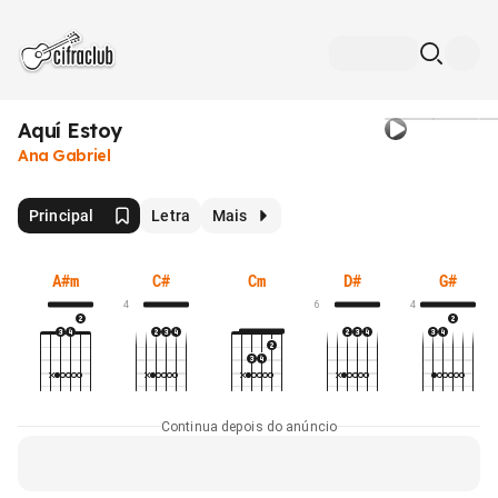
Aquí Estoy
Ana Gabriel
Principal
Letra
Mais
A#m
C#
Cm
D#
G#
4
6
4
Continua depois do anúncio