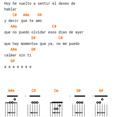
Hoy he vuelto a sentir el deseo de 

C#
A#m
D#
A#m
C#
D#
C#
A#m
D#
G#
a a a a a a a

A#m
C#
Cm
D#
G#
4
6
4