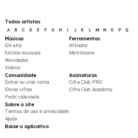
Todos artistas
A
B
C
D
E
F
G
H
I
J
K
L
M
N
O
P
Q
R
Músicas
Ferramentas
Em alta
Afinador
Estilos musicais
Metrônomo
Novidades
Videos
Comunidade
Assinaturas
Entrar ou criar conta
Cifra Club PRO
Enviar cifras
Cifra Club Academy
Pedir videoaula
Sobre o site
Termos de uso e privacidade
Ajuda
Baixe o aplicativo