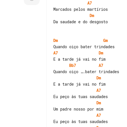
A7
Dm
Da saudade e do desgosto

Dm
Gm
A7
Dm
Bb7
A7
Dm
A7
Dm
A7