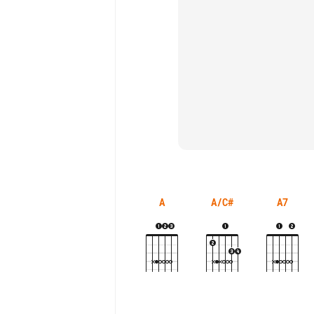
A
A/C#
A7