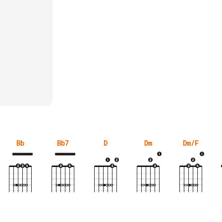
Bb
Bb7
D
Dm
Dm/F