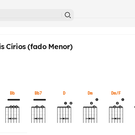
s Círios (fado Menor)
Bb
Bb7
D
Dm
Dm/F