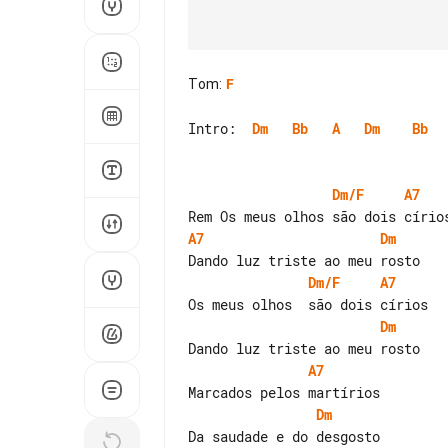
Tom
:
F
Intro:  
Dm
Bb
A
Dm
Bb
Dm/F
A7
A7
Dm
Dm/F
A7
Dm
A7
Dm