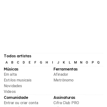
Todos artistas
A
B
C
D
E
F
G
H
I
J
K
L
M
N
O
P
Q
R
Músicas
Ferramentas
Em alta
Afinador
Estilos musicais
Metrônomo
Novidades
Videos
Comunidade
Assinaturas
Entrar ou criar conta
Cifra Club PRO