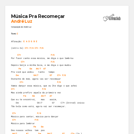
Música Pra Recomeçar
André Luz
Composição de: André Luz
C
Tom:
Afinação:
E A D G B E
(intro 2x) 
C7+
F/G
C7+
F/G
C7+
F/G
Por favor cante essa música, me diga o que lembrou
C7+
F/G
Depois beije a minha boca, e me diga o que mudou
Fm
Em
A4/7
A7
Pra você que andou    tanto   tempo
Dm
G4/7
G7
C7+
F/G
Distante de mim, agora vai ser recomeçar
C7+
F/G
Vamos dançar essa música, que eu lhe digo o que achei
C7+
F/G
Mas ainda prefiro aquela da primeira vez
Fm
Em
A4/7
A7
Que eu te encontrei,    mas    assim,
    Dm               G4/7        G7     C7+ (Introd) início
Tão bela como está, agora vai ser recomeçar.
C7+
F/G
Música para cantar, música para dançar
C7+
F/G
Música para lembrar
Fm
Em
Dos nossos velhos  tem  pos
A4/7
A7
Dm
G4/7
G7
C7+
 (2x )
