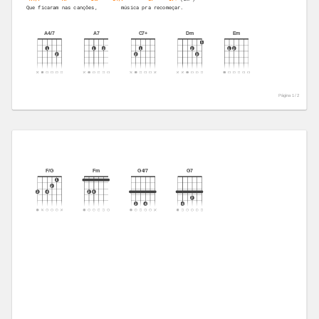
Que ficaram nas canções,        música pra recomeçar.
A4/7
A7
C7+
Dm
Em
1
1
1
2
1
2
1
2
2
2
3
Página 1 /
2
F/G
Fm
G4/7
G7
1
2
3
4
3
4
3
3
4
4