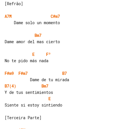
[Refrão]

A7M
C#m7
    Dame solo un momento

Bm7
Dame amor del mas cierto

E
Fº
No te pido más nada

F#m9
F#m7
B7
B7(4)
Bm7
E
Siente si estoy sintiendo

[Terceira Parte]
