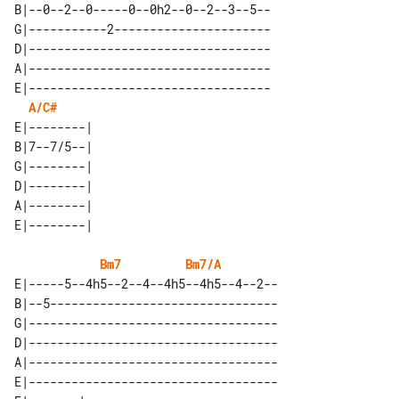
B|--0--2--0-----0--0h2--0--2--3--5--

G|-----------2----------------------

D|----------------------------------

A|----------------------------------

E|----------------------------------

A/C#
E|--------| 

B|7--7/5--| 

G|--------| 

D|--------| 

A|--------| 

Bm7
Bm7/A
E|-----5--4h5--2--4--4h5--4h5--4--2--

B|--5--------------------------------

G|-----------------------------------

D|-----------------------------------

A|-----------------------------------

E|-----------------------------------
