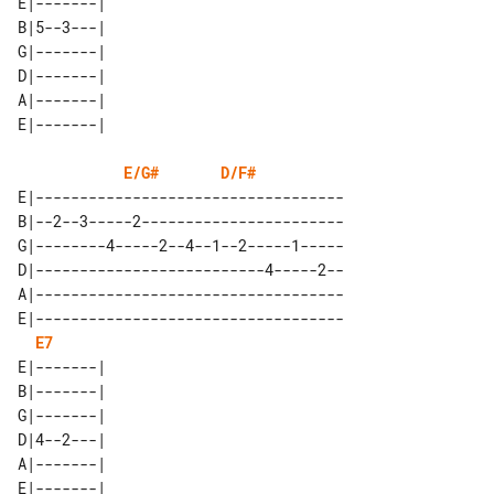
E|-------| 

B|5--3---| 

G|-------| 

D|-------| 

A|-------| 

E/G#
D/F#
E|-----------------------------------

B|--2--3-----2-----------------------

G|--------4-----2--4--1--2-----1-----

D|--------------------------4-----2--

A|-----------------------------------

E|-----------------------------------

E7
E|-------| 

B|-------| 

G|-------| 

D|4--2---| 

A|-------| 
