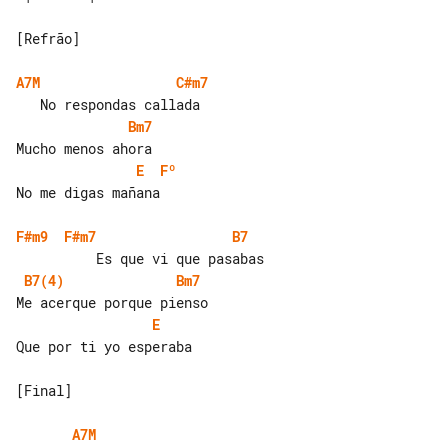
[Refrão]

A7M
C#m7
Bm7
E
Fº
No me digas mañana

F#m9
F#m7
B7
B7(4)
Bm7
E
Que por ti yo esperaba

[Final]

A7M