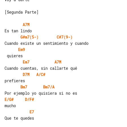
[Segunda Parte]

A7M
G#m7(5-)
C#7(9-)
Em9
Em7
A7M
D7M
A/C#
Bm7
Bm7/A
E/G#
D/F#
E7
Que te quedes
