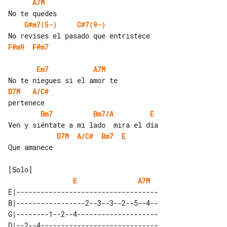
A7M
G#m7(5-)
C#7(9-)
F#m9
F#m7
Em7
A7M
D7M
A/C#
Bm7
Bm7/A
E
D7M
A/C#
Bm7
E
Que amanece

E
A7M
E|-----------------------------------

B|-----------------2--3--3--2--5--4--

G|--------1--2--4--------------------

D|--2--4-----------------------------
