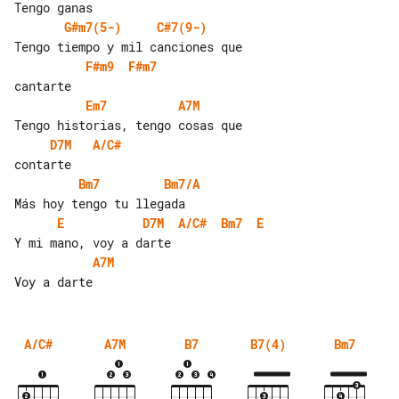
G#m7(5-)
C#7(9-)
F#m9
F#m7
Em7
A7M
D7M
A/C#
Bm7
Bm7/A
E
D7M
A/C#
Bm7
E
A7M
A/C#
A7M
B7
B7(4)
Bm7