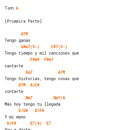
Tom
:
A
[Primeira Parte]

A7M
G#m7(5-)
C#7(9-)
F#m9
F#m7
Em7
A7M
D7M
A/C#
Bm7
Bm7/A
E/G#
D/F#
D/F#
E7(4)
E7
Voy a darte
