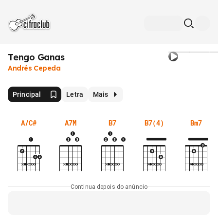
Tengo Ganas
Andrés Cepeda
Principal
Letra
Mais
A/C#
A7M
B7
B7(4)
Bm7
Continua depois do anúncio