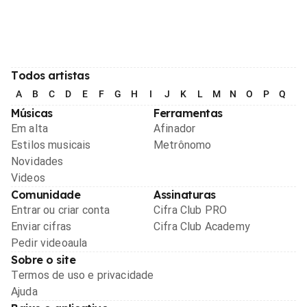
Todos artistas
A
B
C
D
E
F
G
H
I
J
K
L
M
N
O
P
Q
R
Músicas
Ferramentas
Em alta
Afinador
Estilos musicais
Metrônomo
Novidades
Videos
Comunidade
Assinaturas
Entrar ou criar conta
Cifra Club PRO
Enviar cifras
Cifra Club Academy
Pedir videoaula
Sobre o site
Termos de uso e privacidade
Ajuda