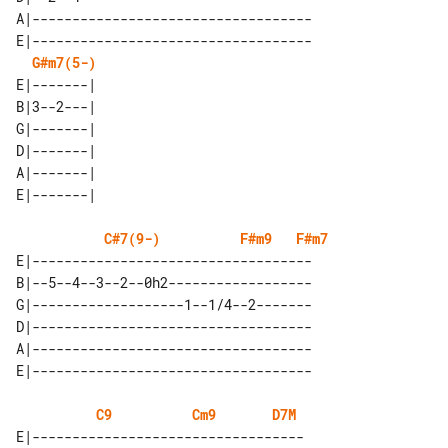
A|-----------------------------------

E|-----------------------------------

G#m7(5-)
E|-------| 

B|3--2---| 

G|-------| 

D|-------| 

A|-------| 

C#7(9-)
F#m9
F#m7
E|-----------------------------------

B|--5--4--3--2--0h2------------------

G|-------------------1--1/4--2-------

D|-----------------------------------

A|-----------------------------------

C9
Cm9
D7M
E|----------------------------------
