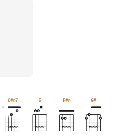
C#m7
E
F#m
G#
4