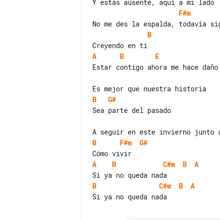
F#m
B
A
B
E
Estar contigo ahora me hace daño

B
G#
B
F#m
G#
A
B
C#m
B
A
B
C#m
B
A