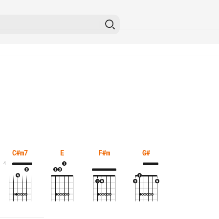
C#m7
E
F#m
G#
4