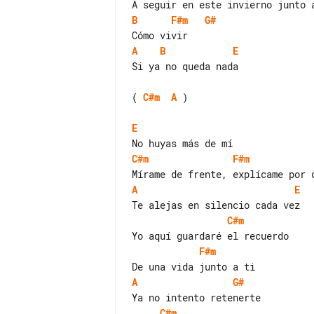
B
F#m
G#
A
B
E
Si ya no queda nada

( 
C#m
A
 )

E
C#m
F#m
A
E
C#m
F#m
A
G#
C#m