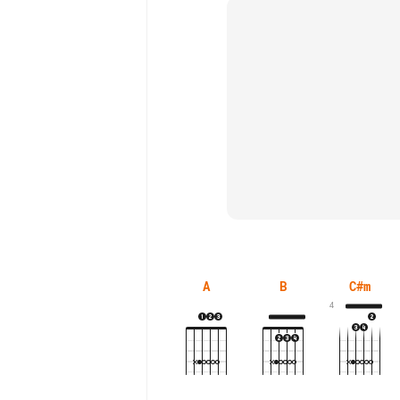
A
B
C#m
4