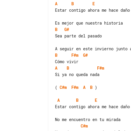
A
B
E
Estar contigo ahora me hace daño

B
G#
B
F#m
G#
A
B
F#m
Si ya no queda nada

( 
C#m
F#m
A
B
 )

A
B
E
Estar contigo ahora me hace daño

C#m