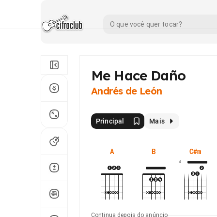
Me Hace Daño
Andrés de León
Principal
Mais
A
B
C#m
4
Continua depois do anúncio