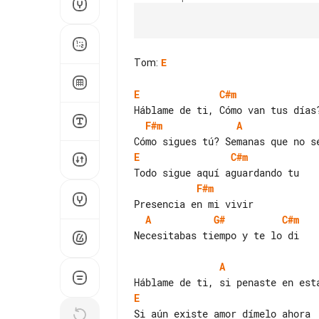
Tom
:
E
E
C#m
F#m
A
E
C#m
F#m
A
G#
C#m
Necesitabas tiempo y te lo di

A
E