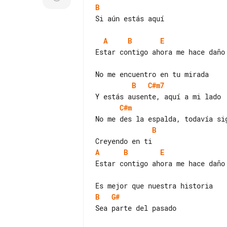
B
Si aún estás aquí

A
B
E
Estar contigo ahora me hace daño

B
C#m7
C#m
B
A
B
E
Estar contigo ahora me hace daño

B
G#