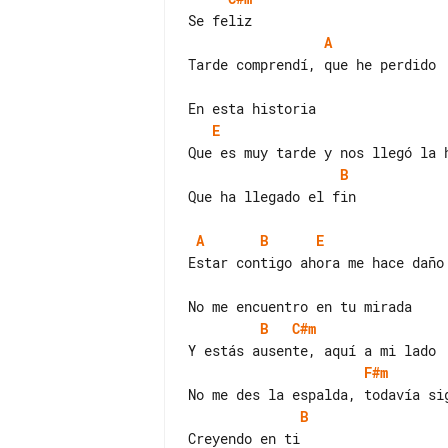
A
Tarde comprendí, que he perdido

E
B
Que ha llegado el fin

A
B
E
Estar contigo ahora me hace daño

B
C#m
F#m
B