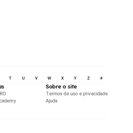
T
U
V
W
X
Y
Z
#
as
Sobre o site
PRO
Termos de uso e privacidade
Academy
Ajuda