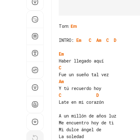
Tom
:
Em
INTRO: 
Em
C
Am
C
D
Em
C
Am
C
D
Late en mi corazón

A un millón de años luz

Me encuentro hoy de ti

Mi dulce ángel de

La soledad
