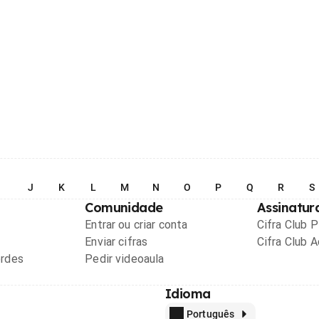
I
J
K
L
M
N
O
P
Q
R
S
Comunidade
Assinatur
Entrar ou criar conta
Cifra Club 
Enviar cifras
Cifra Club 
ordes
Pedir videoaula
Idioma
Português