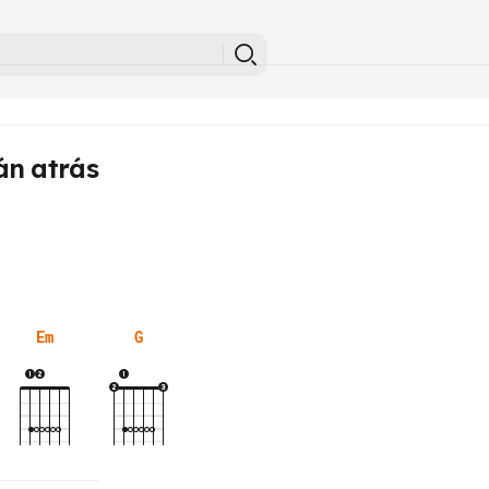
án atrás
Em
G