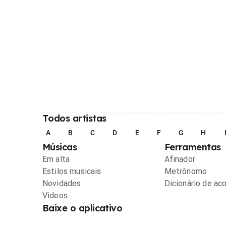
Todos artistas
A
B
C
D
E
F
G
H
Músicas
Ferramentas
Em alta
Afinador
Estilos musicais
Metrônomo
Novidades
Dicionário de ac
Videos
Baixe o aplicativo