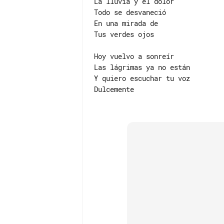
La lluvia y el dolor

Todo se desvaneció

En una mirada de

Tus verdes ojos

Hoy vuelvo a sonreír

Las lágrimas ya no están

Y quiero escuchar tu voz

Dulcemente
