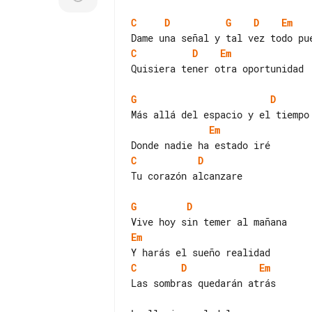
C
D
G
D
Em
C
D
Em
Quisiera tener otra oportunidad

G
D
Em
C
D
Tu corazón alcanzare

G
D
Em
C
D
Em
Las sombras quedarán atrás
