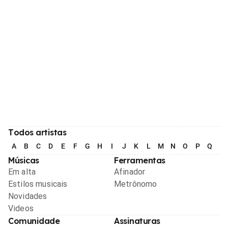
Todos artistas
A
B
C
D
E
F
G
H
I
J
K
L
M
N
O
P
Q
R
Músicas
Ferramentas
Em alta
Afinador
Estilos musicais
Metrônomo
Novidades
Videos
Comunidade
Assinaturas