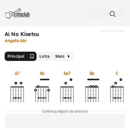
Ai No Kisetsu
Mídia
Angela Aki
Principal
Letra
Mais
A7
Ab
Am7
Bb
C
Continua depois do anúncio