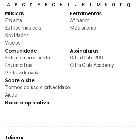
A
B
C
D
E
F
G
H
I
J
K
L
M
N
O
P
Q
R
Músicas
Ferramentas
Em alta
Afinador
Estilos musicais
Metrônomo
Novidades
Videos
Comunidade
Assinaturas
Entrar ou criar conta
Cifra Club PRO
Enviar cifras
Cifra Club Academy
Pedir videoaula
Sobre o site
Termos de uso e privacidade
Ajuda
Baixe o aplicativo
Idioma