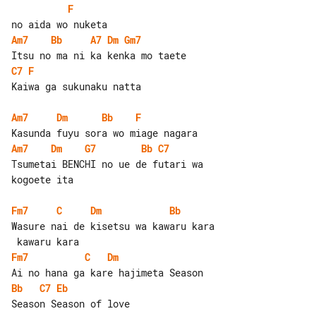
F
Am7
Bb
A7
Dm
Gm7
C7
F
Kaiwa ga sukunaku natta

Am7
Dm
Bb
F
Am7
Dm
G7
Bb
C7
Tsumetai BENCHI no ue de futari wa 

kogoete ita

Fm7
C
Dm
Bb
Wasure nai de kisetsu wa kawaru kara   

Fm7
C
Dm
Bb
C7
Eb
Season Season of love
