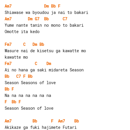
Am7
Dm
Bb
F
Am7
Dm
G7
Bb
C7
Yume nante tanin no mono to bakari 

Omotte ita kedo

Fm7
C
Dm
Bb
Wasure nai de kisetsu ga kawatte mo  

Fm7
C
Dm
Bb
C7
F
Bb
Bb
F
F
Bb
F
Season Season of love

Am7
Bb
F
Am7
Bb