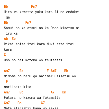
Eb
Fm7
Hito wa kawatte yuku kara Ai no ondokei

Eb
Fm7
Samui no ka atsui no ka Dono kisetsu ni

Ab
Eb
Rikai shite itai kara Muki atte itai 

C
Uso no nai kotoba wo tsutaetai

Am7
Bb
F
Am7
Bb
F
Am7
Bb
A7
Dm
Gm7
Bb
C7
Mata atarashii hana wo sakasu
