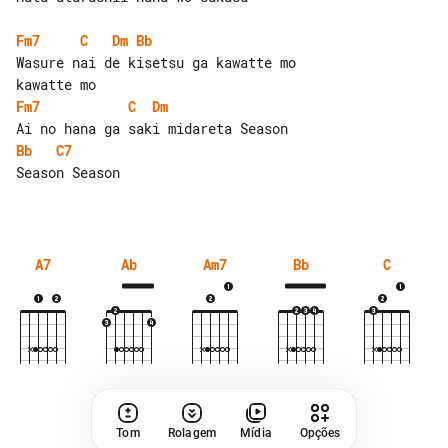
Fm7
C
Dm
Bb
Wasure nai de kisetsu ga kawatte mo    

Fm7
C
Dm
Bb
C7
Season Season

A7
Ab
Am7
Bb
C
Tom
Rolagem
Mídia
Opções