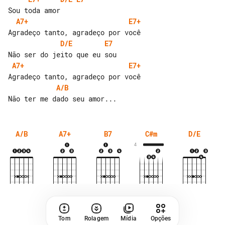
A7+
E7+
D/E
E7
A7+
E7+
A/B
A/B
A7+
B7
C#m
D/E
4
Tom
Rolagem
Mídia
Opções