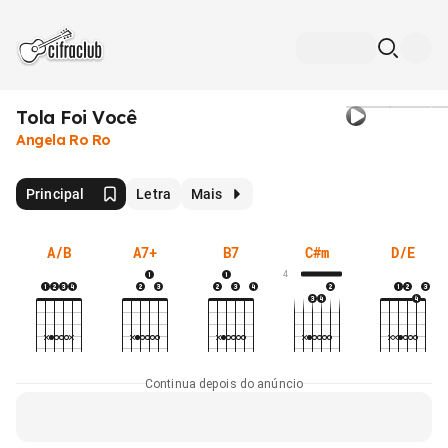
Tola Foi Você
Angela Ro Ro
Principal
Letra
Mais
A/B
A7+
B7
C#m
D/E
4
Continua depois do anúncio