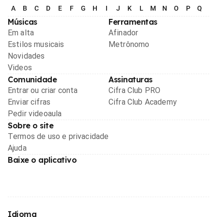
A
B
C
D
E
F
G
H
I
J
K
L
M
N
O
P
Q
R
Músicas
Ferramentas
Em alta
Afinador
Estilos musicais
Metrônomo
Novidades
Videos
Comunidade
Assinaturas
Entrar ou criar conta
Cifra Club PRO
Enviar cifras
Cifra Club Academy
Pedir videoaula
Sobre o site
Termos de uso e privacidade
Ajuda
Baixe o aplicativo
Idioma