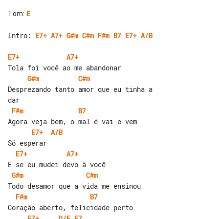
Tom
:
E
Intro: 
E7+
A7+
G#m
C#m
F#m
B7
E7+
A/B
E7+
A7+
G#m
C#m
Desprezando tanto amor que eu tinha a 

F#m
B7
E7+
A/B
E7+
A7+
G#m
C#m
F#m
B7
E7+
D/E
E7