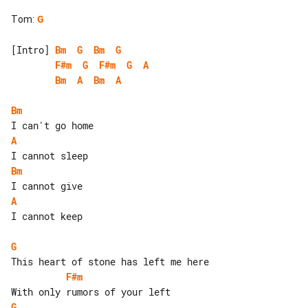
Tom
:
G
[Intro] 
Bm
G
Bm
G
F#m
G
F#m
G
A
Bm
A
Bm
A
Bm
A
Bm
A
I cannot keep

G
F#m
G