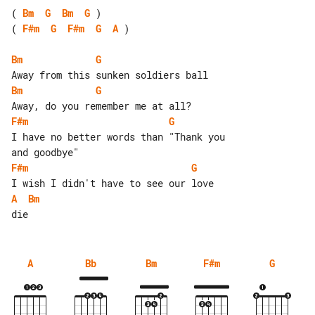
( 
Bm
G
Bm
G
( 
F#m
G
F#m
G
A
 )

Bm
G
Bm
G
F#m
G
I have no better words than "Thank you 

F#m
G
A
Bm
A
Bb
Bm
F#m
G