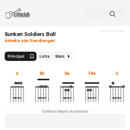
Sunken Soldiers Ball
Mídia
Anneke van Giersbergen
Principal
Letra
Mais
A
Bb
Bm
F#m
G
Continua depois do anúncio