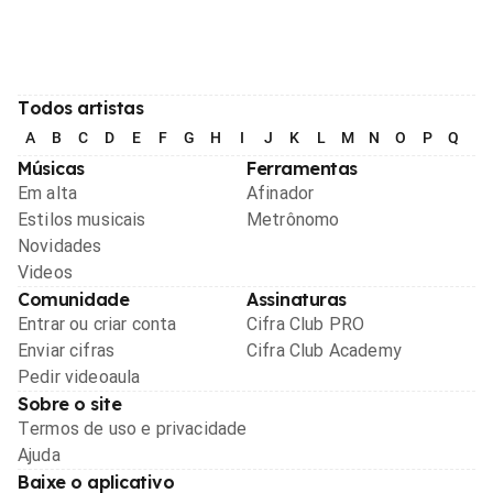
Todos artistas
A
B
C
D
E
F
G
H
I
J
K
L
M
N
O
P
Q
R
Músicas
Ferramentas
Em alta
Afinador
Estilos musicais
Metrônomo
Novidades
Videos
Comunidade
Assinaturas
Entrar ou criar conta
Cifra Club PRO
Enviar cifras
Cifra Club Academy
Pedir videoaula
Sobre o site
Termos de uso e privacidade
Ajuda
Baixe o aplicativo