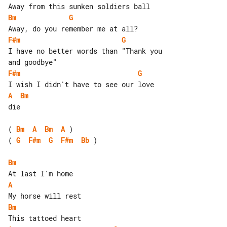
Bm
G
F#m
G
I have no better words than "Thank you 

F#m
G
A
Bm
die

( 
Bm
A
Bm
A
( 
G
F#m
G
F#m
Bb
 )

Bm
A
Bm