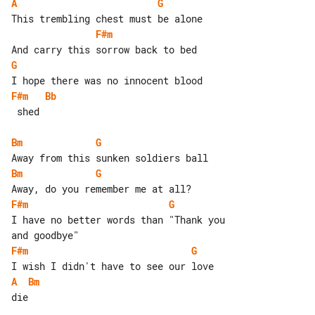
A
G
F#m
G
F#m
Bb
 shed

Bm
G
Bm
G
F#m
G
I have no better words than "Thank you 

F#m
G
A
Bm
die
