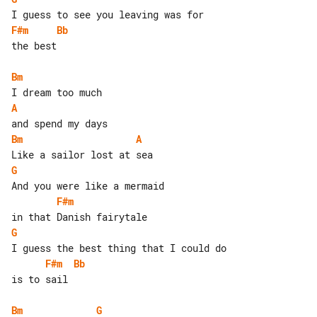
F#m
Bb
the best

Bm
A
Bm
A
G
F#m
G
F#m
Bb
is to sail

Bm
G