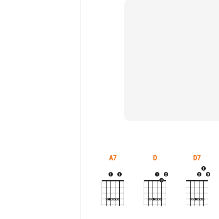
A7
D
D7