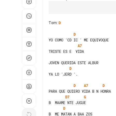
Tom
:
D
D
A7
TRISTE ES E  VIDA

D
YA LO 'JERD '.

D
A7
D
D7
G
D