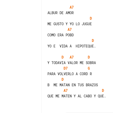
A7
D
A7
D
YO E  VIDA A  HIPOTEQUE.

D
A7
D
D7
G
D
A7
D
QUE ME MATEN Y AL CABO Y QUE.
