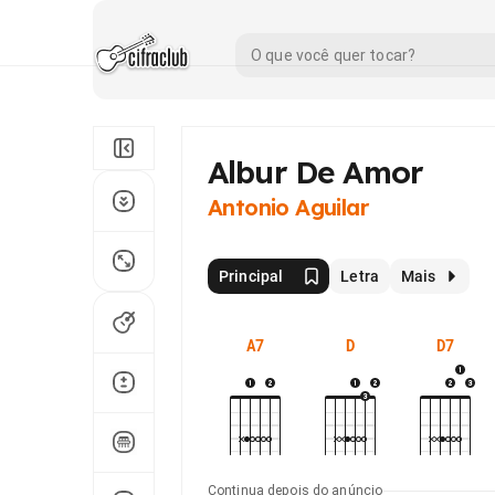
Albur De Amor
Antonio Aguilar
Principal
Letra
Mais
A7
D
D7
Continua depois do anúncio