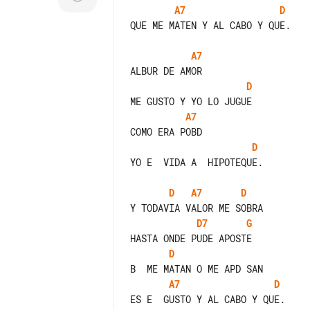
A7
D
QUE ME MATEN Y AL CABO Y QUE.

A7
D
A7
D
YO E  VIDA A  HIPOTEQUE.

D
A7
D
D7
G
D
A7
D
ES E  GUSTO Y AL CABO Y QUE.
