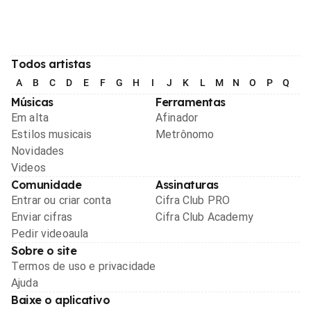
Todos artistas
A
B
C
D
E
F
G
H
I
J
K
L
M
N
O
P
Q
R
Músicas
Ferramentas
Em alta
Afinador
Estilos musicais
Metrônomo
Novidades
Videos
Comunidade
Assinaturas
Entrar ou criar conta
Cifra Club PRO
Enviar cifras
Cifra Club Academy
Pedir videoaula
Sobre o site
Termos de uso e privacidade
Ajuda
Baixe o aplicativo