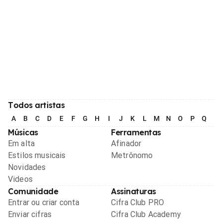
Todos artistas
A
B
C
D
E
F
G
H
I
J
K
L
M
N
O
P
Q
R
Músicas
Ferramentas
Em alta
Afinador
Estilos musicais
Metrônomo
Novidades
Videos
Comunidade
Assinaturas
Entrar ou criar conta
Cifra Club PRO
Enviar cifras
Cifra Club Academy