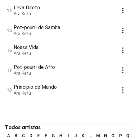
Leva Direto
14
Ara Ketu
Pot-pourri de Samba
15
Ara Ketu
Nossa Vida
16
Ara Ketu
Pot-pourri de Afro
17
Ara Ketu
Princípio do Mundo
18
Ara Ketu
Todos artistas
A
B
C
D
E
F
G
H
I
J
K
L
M
N
O
P
Q
R