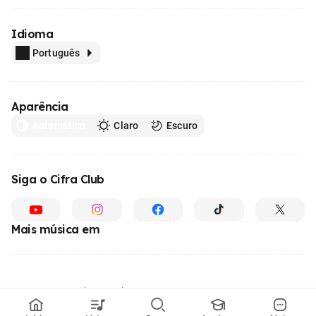
Idioma
Português
Aparência
Automático
Claro
Escuro
Siga o Cifra Club
Mais música em
Feito com
em todo o Brasil
© 1996 - 2026, o maior site de ensino de música do Brasil