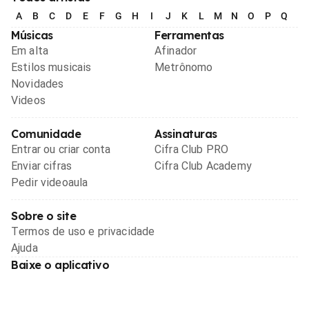
A
B
C
D
E
F
G
H
I
J
K
L
M
N
O
P
Q
R
Músicas
Ferramentas
Em alta
Afinador
Estilos musicais
Metrônomo
Novidades
Videos
Comunidade
Assinaturas
Entrar ou criar conta
Cifra Club PRO
Enviar cifras
Cifra Club Academy
Pedir videoaula
Sobre o site
Termos de uso e privacidade
Ajuda
Baixe o aplicativo