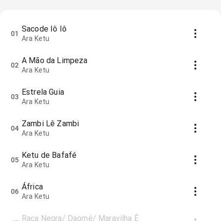
Sacode Iô Iô
01
Ara Ketu
A Mão da Limpeza
02
Ara Ketu
Estrela Guia
03
Ara Ketu
Zambi Lê Zambi
04
Ara Ketu
Ketu de Bafafé
05
Ara Ketu
África
06
Ara Ketu
Raça Negra/ Daomé/ Maravilha Ê