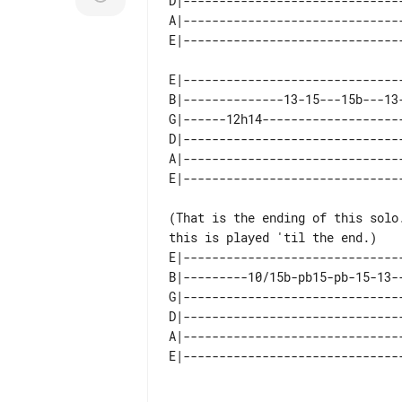
D|------------------------------
A|------------------------------
E|------------------------------
B|--------------13-15---15b---13
G|------12h14-------------------
D|------------------------------
A|------------------------------
(That is the ending of this solo
E|------------------------------
B|---------10/15b-pb15-pb-15-13-
G|------------------------------
D|------------------------------
A|------------------------------