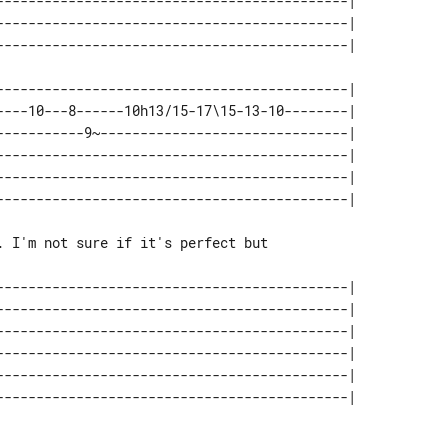
--------------------------------------------| 

--------------------------------------------| 

--------------------------------------------| 

----10---8------10h13/15-17\15-13-10--------| 

-----------9~-------------------------------| 

--------------------------------------------| 

--------------------------------------------| 

. I'm not sure if it's perfect but

--------------------------------------------| 

--------------------------------------------| 

--------------------------------------------| 

--------------------------------------------| 

--------------------------------------------| 
