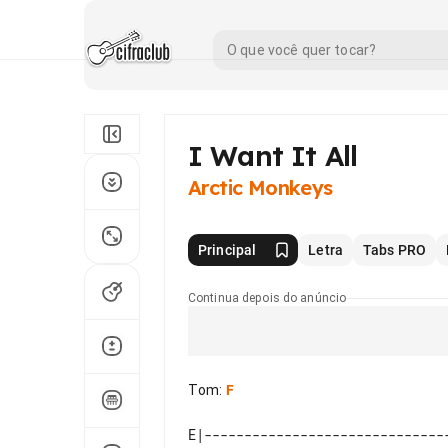
I Want It All
Arctic Monkeys
Principal
Letra
Tabs PRO
Continua depois do anúncio
Tom
:
F
E|------------------------------