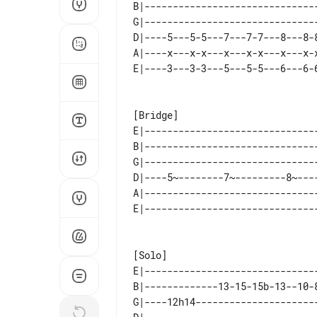
B|------------------------------
G|------------------------------
D|----5---5-5---7---7-7---8---8-
A|----x---x-x---x---x-x---x---x-
E|------------------------------
B|------------------------------
G|------------------------------
D|----5~--------7~---------8~---
A|------------------------------
E|------------------------------
B|-------------13-15-15b-13--10-
G|----12h14---------------------