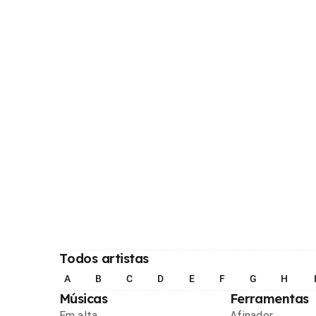
Todos artistas
A
B
C
D
E
F
G
H
Músicas
Ferramentas
Em alta
Afinador