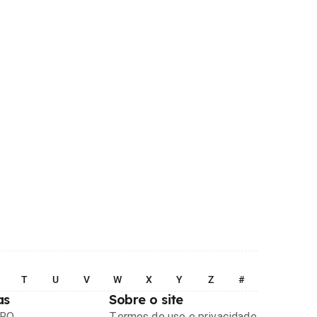
T
U
V
W
X
Y
Z
#
as
Sobre o site
PRO
Termos de uso e privacidade