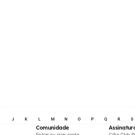
I
J
K
L
M
N
O
P
Q
R
S
Comunidade
Assinatur
Entrar ou criar conta
Cifra Club 