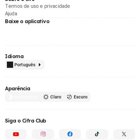
Termos de uso e privacidade
Ajuda
Baixe o aplicativo
Idioma
Português
Aparência
Automático
Claro
Escuro
Siga o Cifra Club