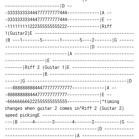
----------------------|D --
-333333333444777777777444-------------|A --
-333333333444777777777444-------------|E --
-111111111222555555555222-------------|Riff 
1(Guitar2)E ----------------------------------------
|B ---1-------5-------1-------5----2-------|G ------
----------------------------------|D ---------------
-------------------------|A ------------------------
----------------|E ---------------------------------
-------|Riff 2 (Guitar 1)E -------------------------
---------------|B ----------------------------------
------|G ----------------------------------------|D 
---888888888444777777777777-------------|A --
-888888888444777777777777-------------|E --
-666666666222555555555555-------------|^timing 
changes when guitar 2 comes in^Riff 2 (Guitar 2) 
speed pickingE -------------------------------------
---|B -----4-------3-------4-------2----------|G ---
-------------------------------------|D ------------
----------------------------|A ---------------------