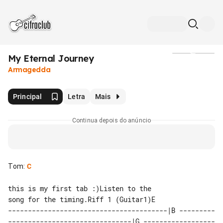
My Eternal Journey
Mídia
Armagedda
Principal
Letra
Mais
Continua depois do anúncio
Tom
:
C
this is my first tab :)Listen to the 

song for the timing.Riff 1 (Guitar1)E 

----------------------------------------|B ---------
-------------------------------|G ------------------