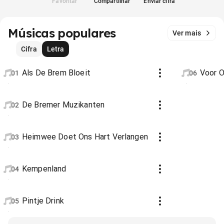
Favoritar
Compartilhar
Enviar cifra
Músicas populares
Ver mais
Cifra
Letra
Als De Brem Bloeit
Voor O
01
06
De Bremer Muzikanten
02
Heimwee Doet Ons Hart Verlangen
03
Kempenland
04
Pintje Drink
05