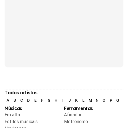
Todos artistas
A
B
C
D
E
F
G
H
I
J
K
L
M
N
O
P
Q
R
Músicas
Ferramentas
Em alta
Afinador
Estilos musicais
Metrônomo