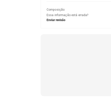
Composição
:
Essa informação está errada?
Enviar revisão