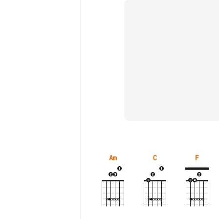
Am
C
F