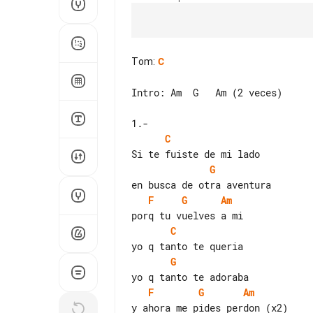
Tom
:
C
Intro: Am  G   Am (2 veces)

C
G
F
G
Am
C
G
F
G
Am
y ahora me pides perdon (x2)
