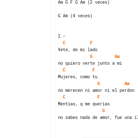
Am G F G Am (2 veces)

G Am (4 veces)

C
F
G
Am
C
F
G
Am
C
F
G
no sabes nada de amor, fue una il