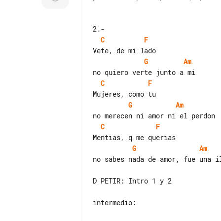
C
F
G
Am
C
F
G
Am
C
F
G
Am
no sabes nada de amor, fue una il
D PETIR: Intro 1 y 2

intermedio:
