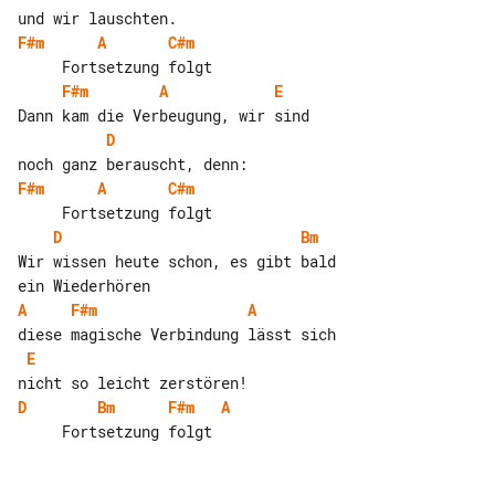
F#m
A
C#m
F#m
A
E
D
F#m
A
C#m
D
Bm
Wir wissen heute schon, es gibt bald 

A
F#m
A
E
D
Bm
F#m
A