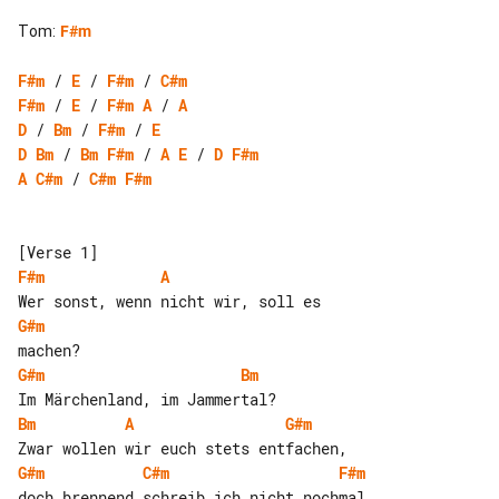
Tom
:
F#m
F#m
 / 
E
 / 
F#m
 / 
C#m
F#m
 / 
E
 / 
F#m
A
 / 
A
D
 / 
Bm
 / 
F#m
 / 
E
D
Bm
 / 
Bm
F#m
 / 
A
E
 / 
D
F#m
A
C#m
 / 
C#m
F#m
F#m
A
G#m
G#m
Bm
Bm
A
G#m
G#m
C#m
F#m