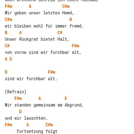
F#m
A
C#m
C#m
B
B
A
C#
C#
F#m
A
E
D
F#m
sind wir furchbar alt.

F#m
A
E
D
F#m
A
C#m