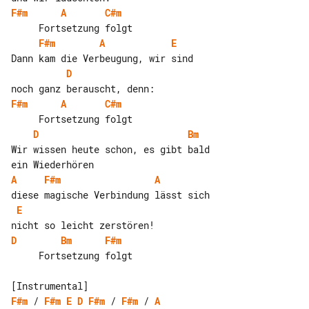
F#m
A
C#m
F#m
A
E
D
F#m
A
C#m
D
Bm
Wir wissen heute schon, es gibt bald 

A
F#m
A
E
D
Bm
F#m
     Fortsetzung folgt

F#m
 / 
F#m
E
D
F#m
 / 
F#m
 / 
A