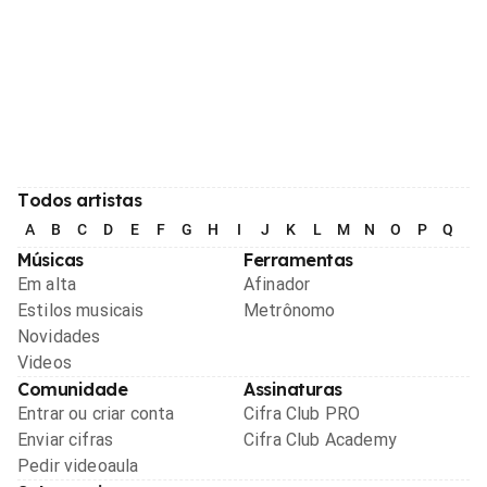
Todos artistas
A
B
C
D
E
F
G
H
I
J
K
L
M
N
O
P
Q
R
Músicas
Ferramentas
Em alta
Afinador
Estilos musicais
Metrônomo
Novidades
Videos
Comunidade
Assinaturas
Entrar ou criar conta
Cifra Club PRO
Enviar cifras
Cifra Club Academy
Pedir videoaula