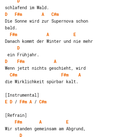
D
D
F#m
A
C#m
Die Sonne wird zur Supernova schon 

F#m
A
E
D
D
F#m
A
C#m
F#m
A
die Wirklichkeit spürbar kalt.

E
D
 / 
F#m
A
 / 
C#m
F#m
A
E
D