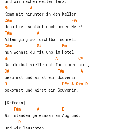
Bm
A
C#m
F#m
F#m
A
C#m
G#
Bm
Bm
A
C#
C#
F#m
A
D
F#m
A
C#m
D
bekommst und wirst ein Souvenir.

F#m
A
E
D