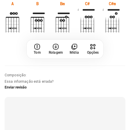
A
B
Bm
C#
C#m
4
4
Tom
Rolagem
Mídia
Opções
Composição
:
Essa informação está errada?
Enviar revisão