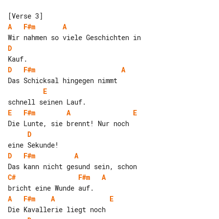
A
F#m
A
D
D
F#m
A
E
E
F#m
A
E
D
D
F#m
A
C#
F#m
A
A
F#m
A
E